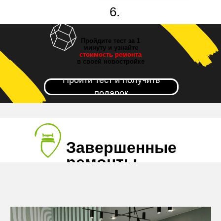
6.
Новоселье!
Пройдите тест за 1
минуту и узнайте
стоимость ремонта
в своей новостройке
Пройти тест и получить
подарок
Завершенные
ремонты