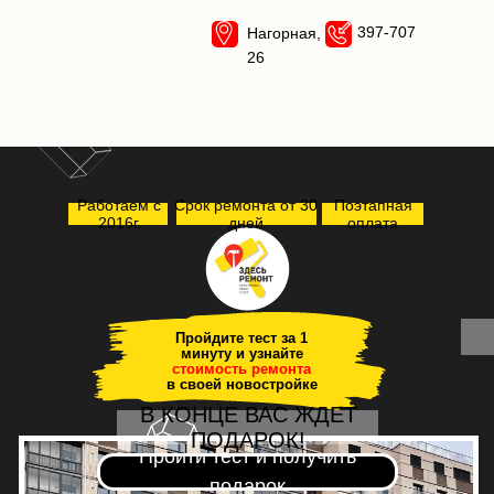
397-707
Нагорная,
26
Работаем с
Срок ремонта от 30
Поэтапная
2016г.
дней
оплата
Пройдите тест за 1
минуту и узнайте
стоимость ремонта
в своей новостройке
В КОНЦЕ ВАС ЖДЕТ
ПОДАРОК!
Пройти тест и получить
подарок