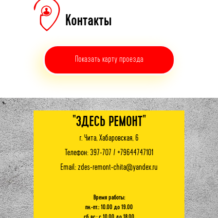
Контакты
Показать карту проезда
"ЗДЕСЬ РЕМОНТ"
г. Чита, Хабаровская, 6
Телефон:
397-707
/
+79644747101
Email: zdes-remont-chita@yandex.ru
Время работы:
пн.-пт.: 10.00 до 19.00
сб.,вс.: с 10.00 до 18.00