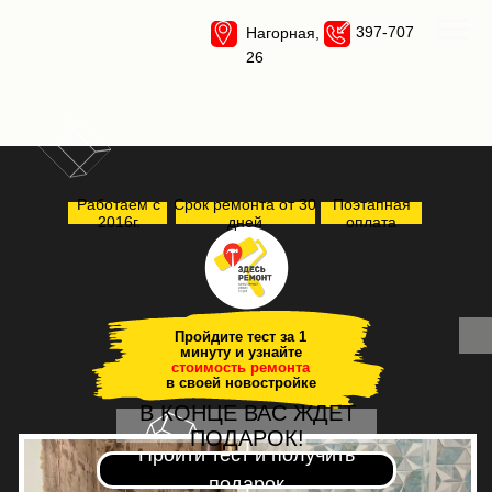
397-707
Нагорная,
26
Работаем с
Срок ремонта от 30
Поэтапная
2016г.
дней
оплата
Пройдите тест за 1
минуту и узнайте
стоимость ремонта
в своей новостройке
В КОНЦЕ ВАС ЖДЕТ
ПОДАРОК!
Пройти тест и получить
подарок