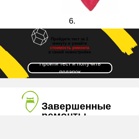
6.
Новоселье!
Пройдите тест за 1
минуту и узнайте
стоимость ремонта
в своей новостройке
Пройти тест и получить
подарок
Завершенные
ремонты