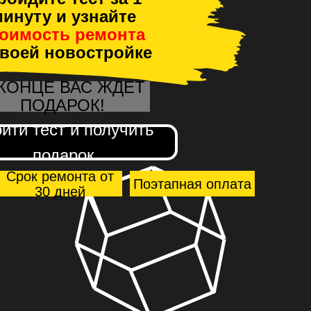
инуту и узнайте
тоимость ремонта
своей новостройке
 КОНЦЕ ВАС ЖДЕТ
ПОДАРОК!
йти тест и получить
подарок
Срок ремонта от
Поэтапная оплата
30 дней