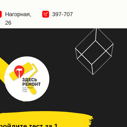
Нагорная,
397-707
26
ройдите тест за 1