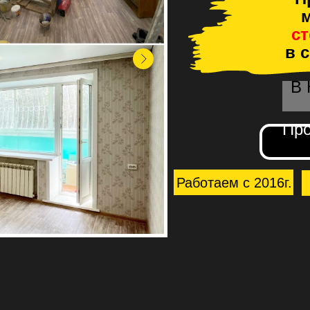
м
с
в 
В
Про
Работаем с 2016г.