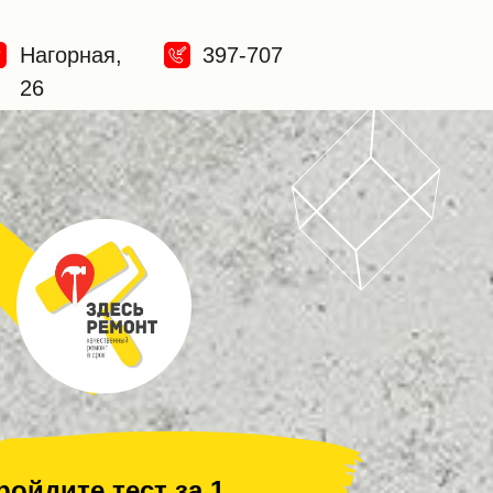
Нагорная,
397-707
26
ройдите тест за 1