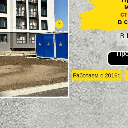
м
с
в 
В
Про
Работаем с 2016г.