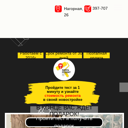
397-707
Нагорная,
26
Работаем с
Срок ремонта от 30
Поэтапная
2016г.
дней
оплата
Пройдите тест за 1
минуту и узнайте
стоимость ремонта
в своей новостройке
В КОНЦЕ ВАС ЖДЕТ
ПОДАРОК!
Пройти тест и получить
подарок