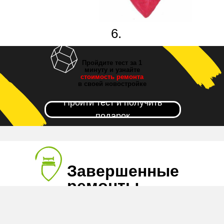
6.
Новоселье!
Пройдите тест за 1
минуту и узнайте
стоимость ремонта
в своей новостройке
Пройти тест и получить
подарок
Завершенные
ремонты