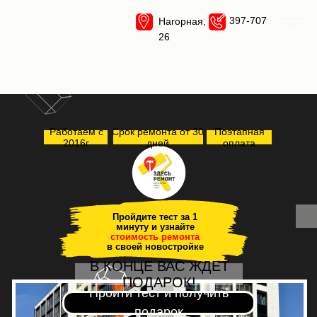
397-707
Нагорная,
26
Работаем с
Срок ремонта от 30
Поэтапная
2016г.
дней
оплата
Пройдите тест за 1
минуту и узнайте
стоимость ремонта
в своей новостройке
В КОНЦЕ ВАС ЖДЕТ
ПОДАРОК!
Пройти тест и получить
подарок