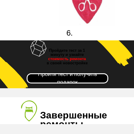
6.
Новоселье!
Пройдите тест за 1
минуту и узнайте
стоимость ремонта
в своей новостройке
Пройти тест и получить
подарок
Завершенные
ремонты