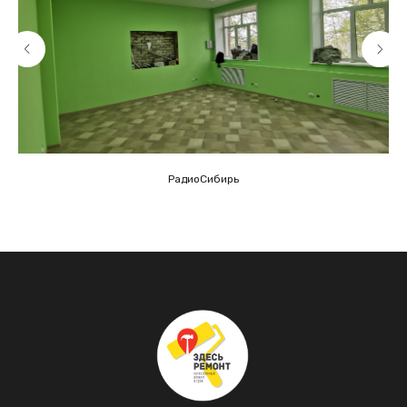
РадиоСибирь