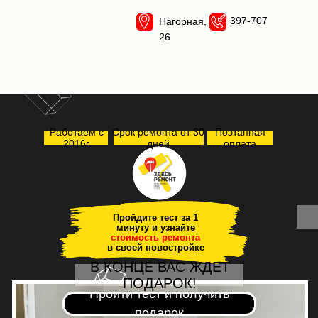
397-707
Нагорная,
26
Работаем с
Срок ремонта от 30
Поэтапная
2016г.
дней
оплата
Пройдите тест за 1
минуту и узнайте
стоимость ремонта
в своей новостройке
В КОНЦЕ ВАС ЖДЕТ
ПОДАРОК!
Пройти тест и получить
подарок