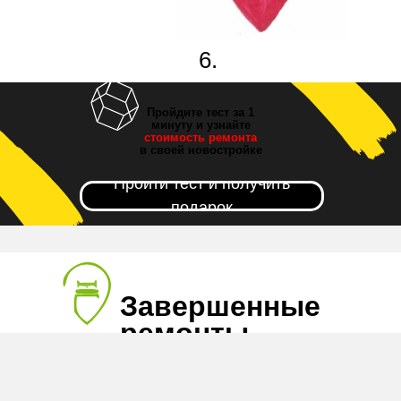
6.
Новоселье!
Пройдите тест за 1
минуту и узнайте
стоимость ремонта
в своей новостройке
Пройти тест и получить
подарок
Завершенные
ремонты