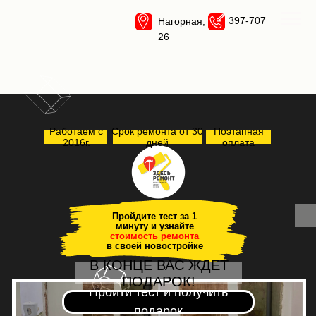
397-707
Нагорная,
26
Работаем с
Срок ремонта от 30
Поэтапная
2016г.
дней
оплата
Пройдите тест за 1
минуту и узнайте
стоимость ремонта
в своей новостройке
В КОНЦЕ ВАС ЖДЕТ
ПОДАРОК!
Пройти тест и получить
подарок