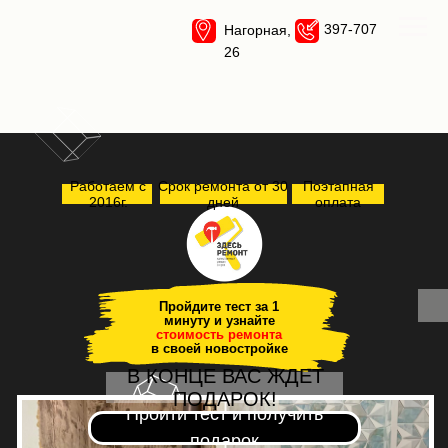
397-707
Нагорная,
26
Работаем с
Срок ремонта от 30
Поэтапная
2016г.
дней
оплата
Пройдите тест за 1
минуту и узнайте
стоимость ремонта
в своей новостройке
В КОНЦЕ ВАС ЖДЕТ
ПОДАРОК!
Пройти тест и получить
подарок