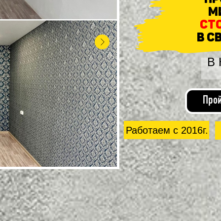
м
ст
в с
В
Прой
Работаем с 2016г.