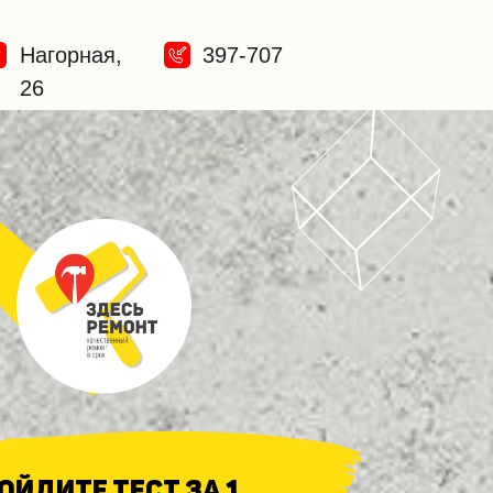
Нагорная,
397-707
26
ойдите тест за 1