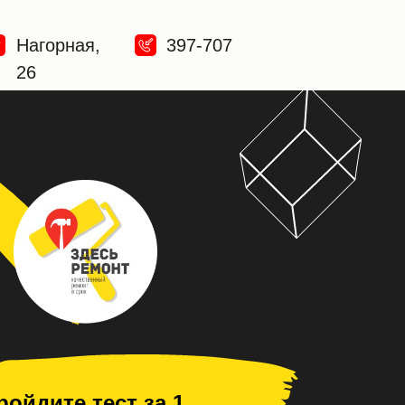
Нагорная,
397-707
26
ройдите тест за 1