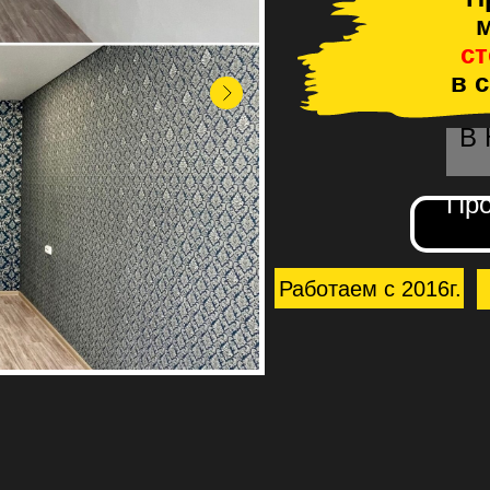
м
с
в 
В
Про
Работаем с 2016г.