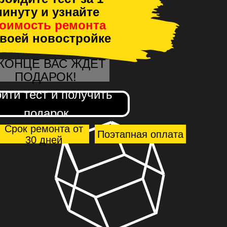
инуту и узнайте
тоимость ремонта
своей новостройке
 КОНЦЕ ВАС ЖДЕТ
ПОДАРОК!
йти тест и получить
подарок
Срок ремонта от
Поэтапная оплата
30 дней