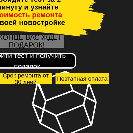
инуту и узнайте
тоимость ремонта
своей новостройке
 КОНЦЕ ВАС ЖДЕТ
ПОДАРОК!
йти тест и получить
подарок
Срок ремонта от
Поэтапная оплата
30 дней