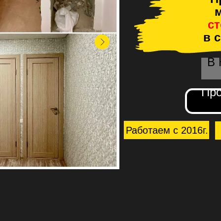
м
с
в 
В
Про
Работаем с 2016г.