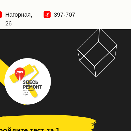
Нагорная,
397-707
26
ройдите тест за 1