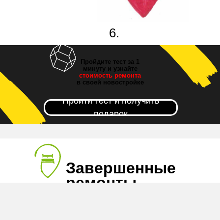
6.
Новоселье!
Пройдите тест за 1
минуту и узнайте
стоимость ремонта
в своей новостройке
Пройти тест и получить
подарок
Завершенные
ремонты