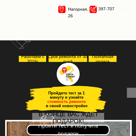
397-707
Нагорная,
26
Работаем с
Срок ремонта от 30
Поэтапная
2016г.
дней
оплата
Пройдите тест за 1
минуту и узнайте
стоимость ремонта
в своей новостройке
В КОНЦЕ ВАС ЖДЕТ
ПОДАРОК!
Пройти тест и получить
подарок