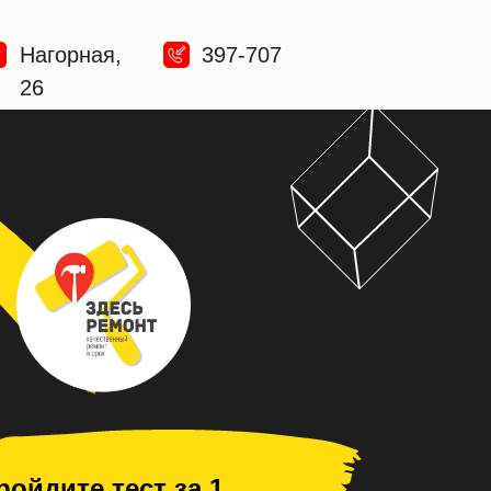
Нагорная,
397-707
26
ройдите тест за 1