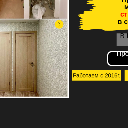
м
с
в 
В
Про
Работаем с 2016г.