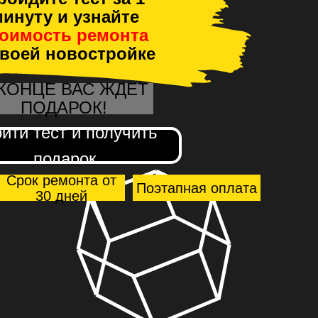
инуту и узнайте
тоимость ремонта
своей новостройке
 КОНЦЕ ВАС ЖДЕТ
ПОДАРОК!
йти тест и получить
подарок
Срок ремонта от
Поэтапная оплата
30 дней