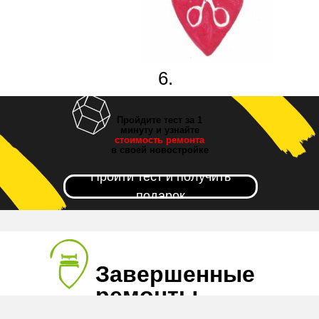
6.
Новоселье!
Пройдите тест за 1
минуту и узнайте
стоимость ремонта
в своей новостройке
Пройти тест и получить
подарок
Завершенные
ремонты