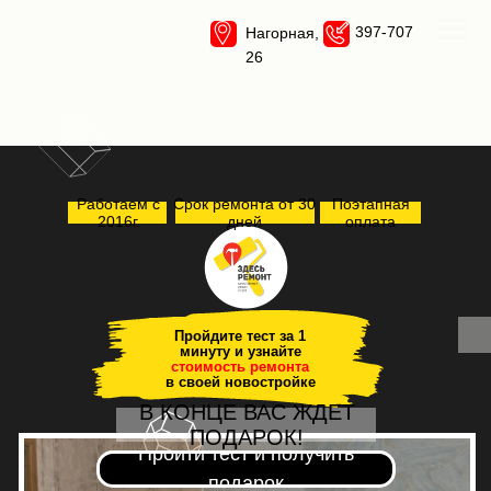
397-707
Нагорная,
26
Работаем с
Срок ремонта от 30
Поэтапная
2016г.
дней
оплата
Пройдите тест за 1
минуту и узнайте
стоимость ремонта
в своей новостройке
В КОНЦЕ ВАС ЖДЕТ
ПОДАРОК!
Пройти тест и получить
подарок