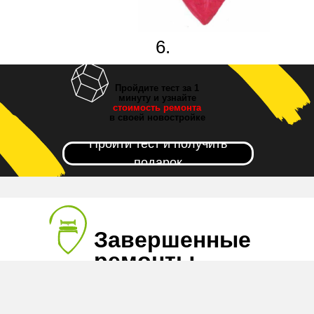
6.
Новоселье!
Пройдите тест за 1
минуту и узнайте
стоимость ремонта
в своей новостройке
Пройти тест и получить
подарок
Завершенные
ремонты