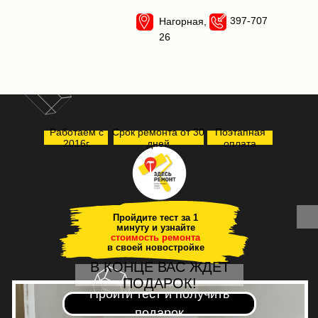
397-707
Нагорная,
26
Работаем с
Срок ремонта от 30
Поэтапная
2016г.
дней
оплата
Пройдите тест за 1
минуту и узнайте
стоимость ремонта
в своей новостройке
В КОНЦЕ ВАС ЖДЕТ
ПОДАРОК!
Пройти тест и получить
подарок