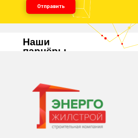
Отправить
Наши
парнёры