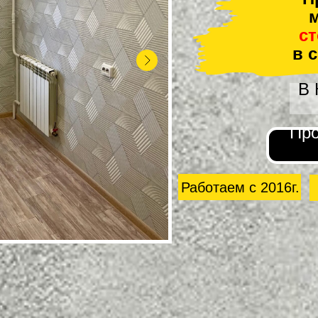
м
с
в 
В
Про
Работаем с 2016г.