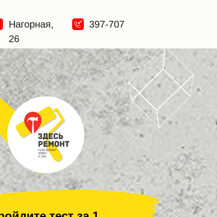
Нагорная,
397-707
26
ройдите тест за 1